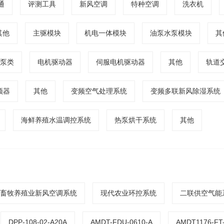
通
评测工具
新风空调
特种空调
洗衣机
其他
主驱模块
机电一体模块
油泵水泵模块
其
泵类
电机驱动器
伺服电机驱动器
其他
轨道
频器
其他
变频空气处理系统
变频多联新风除湿系统
海鲜养殖水温调控系统
热泵烘干系统
其他
畜牧养殖业新风空调系统
现代农业环控系统
二联供空气能
DPP-108-02-A20A
AMDT-FDU-0610-A
AMDT1176-FT