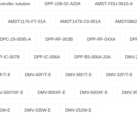
troller solution
DPP-108-02-A20A
AMDT-FDU-0610-A
AMDT1176-FT-01A
AMDT1478-C0-001A
AMDT0862
DPC-29-0095-A
DPP-RF-003B
DPP-RF-0XXA
DP
P-IC-007B
DPP-IC-006A
DPP-BS-006A-20A
DMV-
F/T-E
DMV-40F/T-E
DMV-36F/T-E
DMV-32F/T-E
V-350YXF-E
DMV-800XF-E
DMV-500XF-E
DMV-3
5W-E
DMV-335W-E
DMV-252W-E