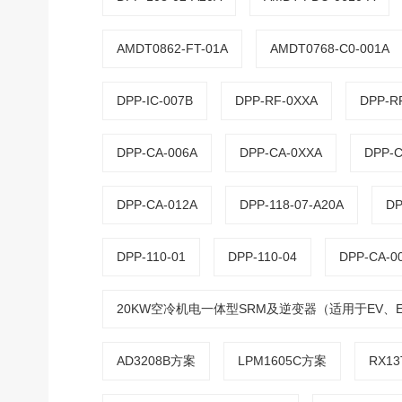
AMDT0862-FT-01A
AMDT0768-C0-001A
DPP-IC-007B
DPP-RF-0XXA
DPP-R
DPP-CA-006A
DPP-CA-0XXA
DPP-C
DPP-CA-012A
DPP-118-07-A20A
DP
DPP-110-01
DPP-110-04
DPP-CA-0
20KW空冷机电一体型SRM及逆变器（适用于EV、E
AD3208B方案
LPM1605C方案
RX1