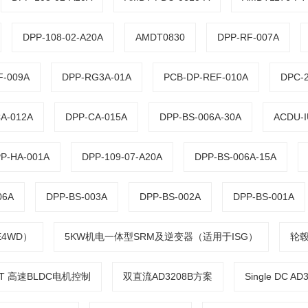
DPP-108-02-A20A
AMDT0830
DPP-RF-007A
F-009A
DPP-RG3A-01A
PCB-DP-REF-010A
DPC-2
A-012A
DPP-CA-015A
DPP-BS-006A-30A
ACDU-I
P-HA-001A
DPP-109-07-A20A
DPP-BS-006A-15A
06A
DPP-BS-003A
DPP-BS-002A
DPP-BS-001A
4WD）
5KW机电一体型SRM及逆变器（适用于ISG）
轮
3T 高速BLDC电机控制
双直流AD3208B方案
Single DC AD3