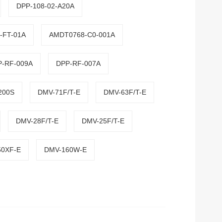
DPP-108-02-A20A
-FT-01A
AMDT0768-C0-001A
P-RF-009A
DPP-RF-007A
200S
DMV-71F/T-E
DMV-63F/T-E
DMV-28F/T-E
DMV-25F/T-E
50XF-E
DMV-160W-E