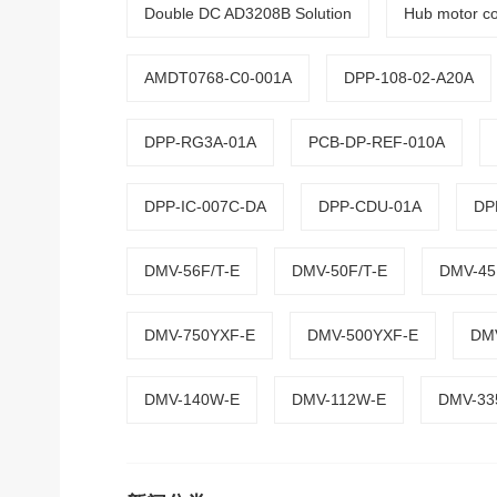
Double DC AD3208B Solution
Hub motor con
AMDT0768-C0-001A
DPP-108-02-A20A
DPP-RG3A-01A
PCB-DP-REF-010A
DPP-IC-007C-DA
DPP-CDU-01A
DP
DMV-56F/T-E
DMV-50F/T-E
DMV-45
DMV-750YXF-E
DMV-500YXF-E
DM
DMV-140W-E
DMV-112W-E
DMV-33