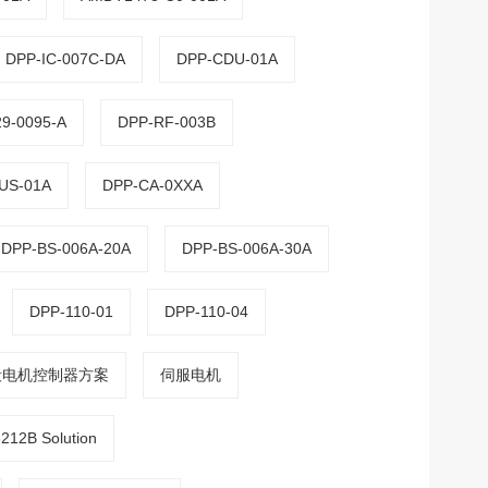
DPP-IC-007C-DA
DPP-CDU-01A
9-0095-A
DPP-RF-003B
US-01A
DPP-CA-0XXA
DPP-BS-006A-20A
DPP-BS-006A-30A
DPP-110-01
DPP-110-04
毂电机控制器方案
伺服电机
212B Solution